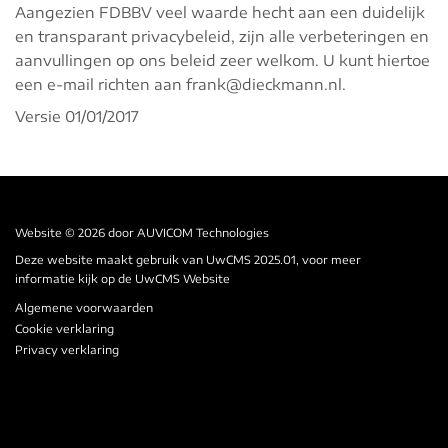
Aangezien FDBBV veel waarde hecht aan een duidelijk
en transparant privacybeleid, zijn alle verbeteringen en
aanvullingen op ons beleid zeer welkom. U kunt hiertoe
een e-mail richten aan
frank@dieckmann.nl
.
Versie 01/01/2017
Website © 2026 door
AUVICOM Technologies
Deze website maakt gebruik van UwCMS 2025.01, voor meer
informatie kijk op de
UwCMS Website
Algemene voorwaarden
Cookie verklaring
Privacy verklaring